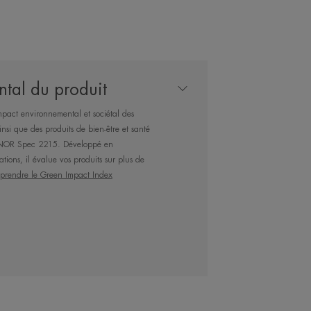
 bonne base de maquillage.
e Hyaluron Activ B3 est un soin éco-
gine naturelle, sans ingrédients
 rechargeable.
tal du produit
mpact environnemental et sociétal des
plications par jour.
nsi que des produits de bien-être et santé
’AFNOR Spec 2215. Développé en
ations, il évalue vos produits sur plus de
rendre le Green Impact Index
à utiliser en crème ou comme masque
 raffermie et éclatante.
ur 97% des femmes*