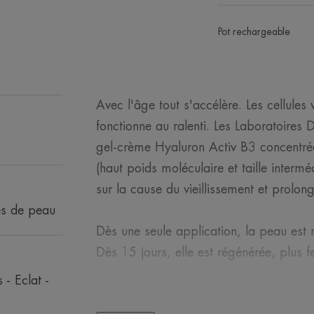
Pot rechargeable
Avec l'âge tout s'accélère. Les cellules 
fonctionne au ralenti. Les Laboratoires
gel-crème Hyaluron Activ B3 concentré
(haut poids moléculaire et taille interm
sur la cause du vieillissement et prolong
es de peau
Dès une seule application, la peau est r
Dès 15 jours, elle est régénérée, plus f
 - Eclat -
Sa texture fraîche et légère au parfum f