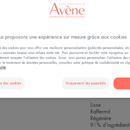
Réduit les rides -
Régénère
4.7
/
5
104
avi
s proposons une expérience sur mesure grâce aux cookies
-
Gel-crème 3-en-1 
s des cookies pour vous offrir une meilleure personnalisation (publicités personnalisées, etc.
texture fraîche 
és avancées lorsque vous utilisez notre site. Pour poursuivre et faciliter votre navigation sur 
ement accepter l'utilisation des cookies. Sinon, vous pouvez personnaliser l'utilisation des
Hyaluronique pur
ur le traitement de données personnelles, consultez notre politique de confidentialité en cl
durablement le re
alité
naturellement rég
s des cookies
Uniquement les essentiels
Positionnement 2
Lisse
Raffermit
Régénère
91% d’ingrédients