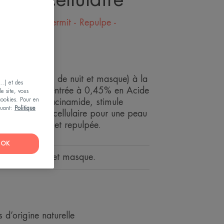
 Illumine - Raffermit - Repulpe -
s
(soin de jour, de nuit et masque) à la
..) et des
et légère. Concentrée à 0,45% en Acide
le site, vous
 cookies. Pour en
 et 6% en Niacinamide, stimule
iquant:
Politique
nouvellement cellulaire pour une peau
énérée, lissée et repulpée.
OK
 en 1 : crème et masque.
 d’origine naturelle