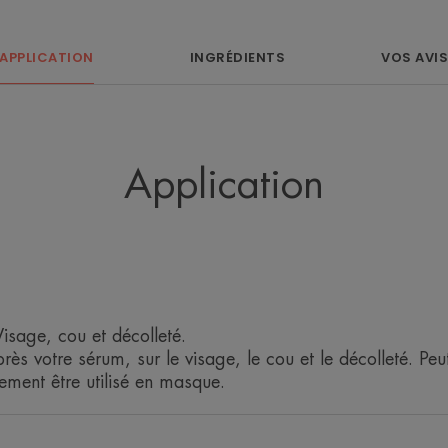
• Régénère la peau durablement en prol
APPLICATION
INGRÉDIENTS
VOS AVIS
TEXTURE
Senteur du contenu
Application
Floral et délicat
¹ Etude clinique, auto-évaluation, 28 jours, 44 sujets, 2 app
² Cinétique d'hydratation sur 24h, 20 sujets.
* % satisfaction, 67 femmes
* Mesure instrumentale, 41 utilisatrices, résultats à 2 mois.
Visage, cou et décolleté.
ès votre sérum, sur le visage, le cou et le décolleté. Peut 
lement être utilisé en masque.