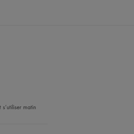
ongeant la longévité des cellules.
ENVIRONNEMENT
lications/jour.
s’utiliser matin