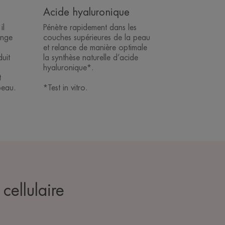
Acide hyaluronique
il
Pénètre rapidement dans les
onge
couches supérieures de la peau
et relance de manière optimale
uit
la synthèse naturelle d’acide
hyaluronique*.
t
 peau.
*Test in vitro.
cellulaire