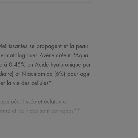
vieillissantes se propagent et la peau
 Dermatologiques Avène créent l'Aqua
e à 0,45% en Acide hyaluronique pur
édiaire) et Niacinamide (6%) pour agir
er la vie des cellules*.
epulpée, lissée et éclatante.
erme et les rides sont corrigées**.
loral et délicat apporte du confort à la