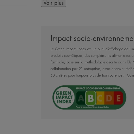
peau. Elle compose également une très
Voir plus
L'Aqua-gel crème régénération cellulair
conçu contenant 91% d'ingrédients d'ori
d’origine animale, dans un pot en verre
Impact socio-environnemen
*Test in vitro, grâce au Niacinamide.
Le Green Impact Index est un outil d’affichage de l’i
**Auto-évaluation, 67 utilisatrices, 2 ap
produits cosmétiques, des compléments alimentaires ai
familiale, basé sur la méthodologie décrite dans l
collaboration par 21 entreprises, associations et fédér
Avantages
50 critères pour toujours plus de transparence !
Comp
Un soin gel-crème anti-rides hybride, 
hydratant 48h* pour une peau repulpée,
Bénéfices
• Repulpe immédiatement la peau po
• Corrige les rides dès 15 jours.