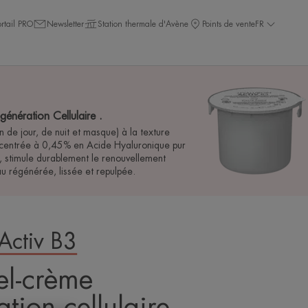
ortail PRO
Newsletter
Station thermale d'Avène
Points de vente
FR
nération Cellulaire .
 de jour, de nuit et masque) à la texture
ncentrée à 0,45% en Acide Hyaluronique pur
 stimule durablement le renouvellement
au régénérée, lissée et repulpée.
Activ B3
l-crème
tion cellulaire