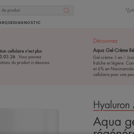
P
ARQUE
DIAGNOSTIC
Découvrez
Aqua Gel-Crème Régé
n cellulaire n'est plus
 10.03.26
. Vous pouvez
Gel-crème 3-en-1 (soin
ations du produit ci-dessous.
fraîche et légère. Co
et 6% en Niacinamide,
cellulaire pour une pe
Hyaluron 
Aqua ge
régénéra