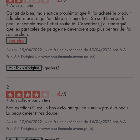
/
5
Avis spontané
Ça fait du bien, mais est-ce problématique ? J'ai acheté le produit 
à la pharmacie et je l'ai utilisé plusieurs fois. Se sent bien sur la 
peau et semble avoir l'effet souhaité. Cependant, j’ai remarqué 
que les particules de pelage ne devenaient pas plus petites. Je l'ai 
recherché et 
...
voir plus
Avis du
19/04/2022
, suite à une expérience du
15/04/2022
par
A.A.
Publié à l'origine sur
www.eau-thermale-avene.de (de)
Voir l’avis d’origine
Signaler
4
/
5
Avis collecté par un tiers
Bon exfoliant C'est un bon exfoliant qui ne « nuit » pas à la peau. 
La peau devient très douce.
Avis du
17/04/2022
, suite à une expérience du
14/04/2022
par
A.A.
Publié à l'origine sur
www.eau-thermale-avene.pt (pt)
Voir l’avis d’origine
Signaler