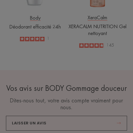
XeraCalm
Body
XERACALM NUTRITION Gel
Déodorant efficacité 24h
nettoyant
5
/
5
1
-
4.8
/
5
145
-
Vos avis sur BODY Gommage douceur
Dites-nous tout, votre avis compte vraiment pour
nous.
LAISSER UN AVIS