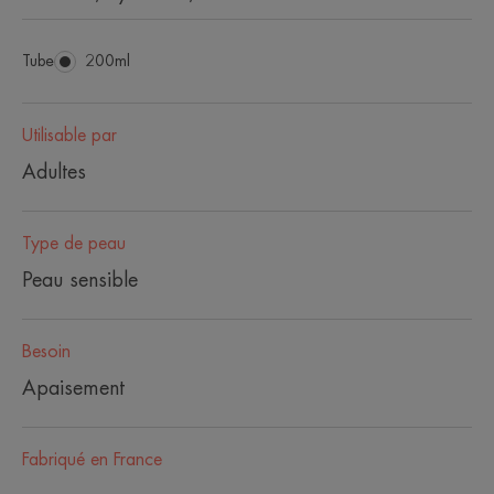
Tube
Tube
200ml
Utilisable par
Adultes
Type de peau
Peau sensible
Besoin
Apaisement
Fabriqué en France