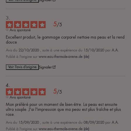
5
/
5
Avis spontané
Excellent produit, le gommage corporel nettoie ma peau et la rend 
douce
Avis du
22/10/2020
, suite à une expérience du
15/10/2020
par
A.A.
Publié à l'origine sur
www.eau-thermale-avene.de (de)
Voir l’avis d’origine
Signaler
5
/
5
Avis spontané
Mon préféré pour un moment de bien-être. La peau est ensuite 
ultra souple. J'ai l'impression que ma peau est plus fraîche et plus 
rose.
Avis du
15/09/2020
, suite à une expérience du
08/09/2020
par
A.A.
Publié à l'origine sur
www.eau-thermale-avene.de (de)