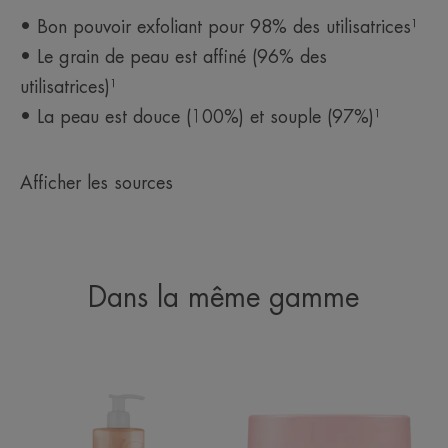
• Bon pouvoir exfoliant pour 98% des utilisatrices¹
• Le grain de peau est affiné (96% des
utilisatrices)¹
• La peau est douce (100%) et souple (97%)¹
Afficher les sources
Dans la même gamme
NUTRITION
BODY
Crème
Baume
de
fondant