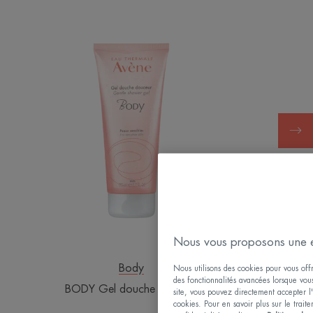
Gel
douche
douceur
Nous vous proposons une e
Body
Nous utilisons des cookies pour vous offri
des fonctionnalités avancées lorsque vous 
BODY Gel douche douceur
site, vous pouvez directement accepter l'
cookies. Pour en savoir plus sur le trai