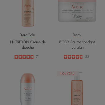
douche
hydratant
XeraCalm
Body
NUTRITION Crème de
BODY Baume fondant
douche
hydratant
4.8
/
5
71
4.8
/
5
53
-
-
Déodorant
XERACALM
NOUVEAU
efficacité
NUTRITION
24h
Gel
nettoyant