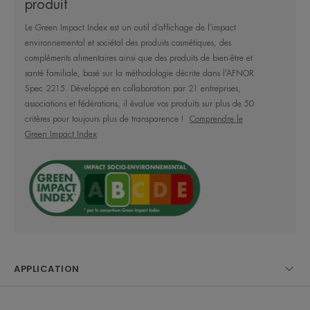
produit
• Hydratant, grâce à des agents hydratants
d'origine végétale.
Le Green Impact Index est un outil d’affichage de l’impact
environnemental et sociétal des produits cosmétiques, des
compléments alimentaires ainsi que des produits de bien-être et
ENVIRONNEMENT
santé familiale, basé sur la méthodologie décrite dans l’AFNOR
Spec 2215. Développé en collaboration par 21 entreprises,
associations et fédérations, il évalue vos produits sur plus de 50
Fiche produit relative aux qualités et caractéristiques
critères pour toujours plus de transparence !
Comprendre le
environnementales
Green Impact Index
Emballage comportant au moins 35% de matières recyclées
Emballage entièrement recyclable
+95%* des utilisatrices ont la peau douce et le grain de peau affiné.
Pourcentage de satisfaction dès la 1re application, 75 femmes présentant une
peau sensible, 21j.
APPLICATION