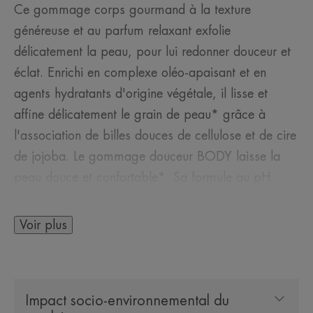
Ce gommage corps gourmand à la texture
généreuse et au parfum relaxant exfolie
délicatement la peau, pour lui redonner douceur et
éclat. Enrichi en complexe oléo-apaisant et en
agents hydratants d'origine végétale, il lisse et
affine délicatement le grain de peau* grâce à
l'association de billes douces de cellulose et de cire
de jojoba. Le gommage douceur BODY laisse la
peau douce et confortable*. Sa formule au pH
physiologique convient à toutes les peaux sensibles.
Voir plus
Bénéfices
• Exfoliant grâce à l'association de billes douces
de cellulose et de cire de jojoba.
Impact socio-environnemental du
• Lisse et affine le grain de peau.