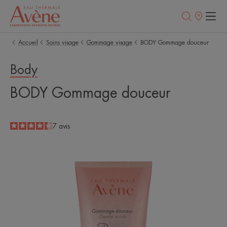
Points
de
vente
Accueil
Soins visage
Gommage visage
BODY Gommage douceur
Body
BODY Gommage douceur
4.4
/
5
7
avis
-