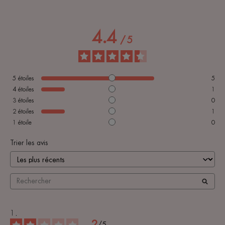
4.4
/
5
5
étoiles
5
4
étoiles
1
3
étoiles
0
2
étoiles
1
1
étoile
0
Trier les avis
2