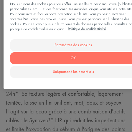
Nous utilisons des cookies pour vous offrir une meilleure personnalisation (publicité
Type de peau
personnalisées, etc...) et des fonctionnalités avancées lorsque vous utilisez notre site
Peau à imperfections
Pour poursuivre et faciliter votre navigation sur le site, vous pouvez directement
accepter l'utilisation des cookies. Sinon, vous pouvez personnaliser l'utilisation des
cookies. Pour en savoir plus sur le traitement de données personnelles, consultez no
politique de confidentialité en cliquant:
Politique de confidentialité
Besoin
Anti-imperfections - Photo-protection
Paramètres des cookies
OK
Fabriqué en France
Uniquement les essentiels
Un soin complet qui corrige et réduit les
imperfections, resserre les pores et hydrate jusqu'à
24h*. Sa texture légère et confortable, légèrement
teintée, laisse un fini unifiant, mat, doux et soyeux.
Il agit sur la peau grâce à une combinaison d'actifs
ciblés : le Synovea™ HR qui réduit les imperfections
et limite l'oxydation du sébum à l'origine des points