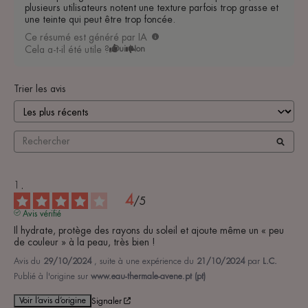
plusieurs utilisateurs notent une texture parfois trop grasse et
une teinte qui peut être trop foncée.
Ce résumé est généré par IA
Cela a-t-il été utile ?
Oui
Non
Trier les avis
4
/
5
Avis vérifié
Il hydrate, protège des rayons du soleil et ajoute même un « peu 
de couleur » à la peau, très bien !
Avis du
29/10/2024
, suite à une expérience du
21/10/2024
par
L.C.
Publié à l'origine sur
www.eau-thermale-avene.pt (pt)
Voir l’avis d’origine
Signaler