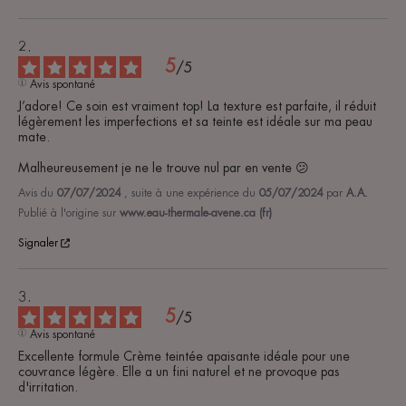
5
/
5
Avis spontané
J’adore! Ce soin est vraiment top! La texture est parfaite, il réduit 
légèrement les imperfections et sa teinte est idéale sur ma peau 
mate.

Malheureusement je ne le trouve nul par en vente 😕
Avis du
07/07/2024
, suite à une expérience du
05/07/2024
par
A.A.
Publié à l'origine sur
www.eau-thermale-avene.ca (fr)
Signaler
5
/
5
Avis spontané
Excellente formule Crème teintée apaisante idéale pour une 
couvrance légère. Elle a un fini naturel et ne provoque pas 
d'irritation.