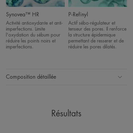
*Cinétique IH sur 22 sujets, application unique.
**Scorage clinique sur 22 sujets, application unique, mesure immédiatement
Synovea™ HR
P-Refinyl
et 8h après application.
Activité antioxydante et anti-
Actif sébo-régulateur et
imperfections. Limite
tenseur des pores. Il renforce
l'oxydation du sébum pour
la structure épidermique
réduire les points noirs et
permettant de resserer et de
imperfections.
réduire les pores dilatés.
Composition détaillée
Résultats