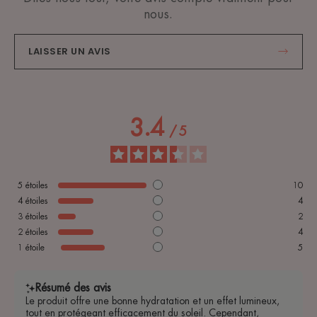
nous.
LAISSER UN AVIS
3.4
/
5
5
étoiles
10
4
étoiles
4
3
étoiles
2
2
étoiles
4
1
étoile
5
Résumé des avis
Le produit offre une bonne hydratation et un effet lumineux,
tout en protégeant efficacement du soleil. Cependant,