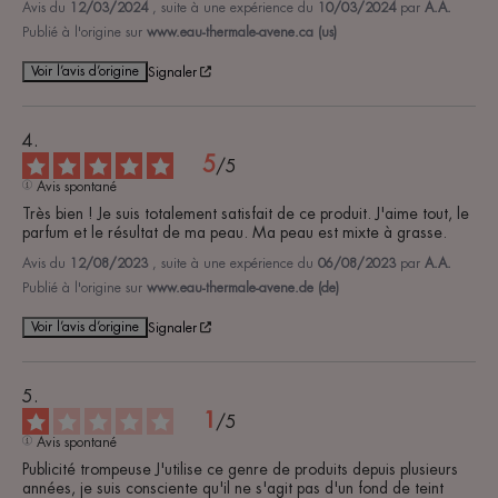
Avis du
12/03/2024
, suite à une expérience du
10/03/2024
par
A.A.
Publié à l'origine sur
www.eau-thermale-avene.ca (us)
Voir l’avis d’origine
Signaler
5
/
5
Avis spontané
Très bien ! Je suis totalement satisfait de ce produit. J'aime tout, le 
parfum et le résultat de ma peau. Ma peau est mixte à grasse.
Avis du
12/08/2023
, suite à une expérience du
06/08/2023
par
A.A.
Publié à l'origine sur
www.eau-thermale-avene.de (de)
Voir l’avis d’origine
Signaler
1
/
5
Avis spontané
Publicité trompeuse J'utilise ce genre de produits depuis plusieurs 
années, je suis consciente qu'il ne s'agit pas d'un fond de teint 