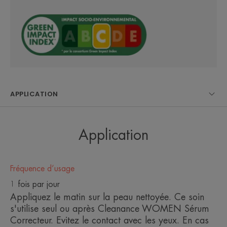
Une peau unifiée et un teint plus
éclatant grâce à l'émulsion légère
Cleanance WOMEN soin jour.
Elle hydrate pendant 24h*,
corrige les imperfections avec un
rendu naturel et protège au
APPLICATION
quotidien des effets déletères du
soleil.
Application
Fréquence d’usage
Avantages
1 fois par jour
Un teint éclatant et unifié immédiatement et pendant
Appliquez le matin sur la peau nettoyée. Ce soin
8h**.
s'utilise seul ou après Cleanance WOMEN Sérum
Correcteur. Evitez le contact avec les yeux. En cas