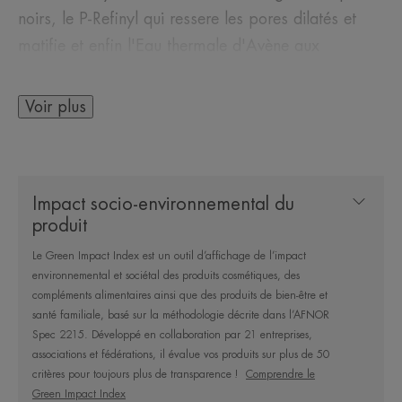
noirs, le P-Refinyl qui ressere les pores dilatés et
matifie et enfin l'Eau thermale d'Avène aux
propriétés apaisantes, anti-irritante et
adoucissantes. De plus, ce soin estompe les
Voir plus
défauts coloriels et protège la peau des UV
quotidiens/des effets néfastes du soleil gràce à son
SPF 30. Appliqué le matin sur la peau nettoyée,
Impact socio-environnemental du
Cleanance WOMEN soin jour s'utilise seul ou
produit
après le sérum correcteur.
Le Green Impact Index est un outil d’affichage de l’impact
environnemental et sociétal des produits cosmétiques, des
compléments alimentaires ainsi que des produits de bien-être et
santé familiale, basé sur la méthodologie décrite dans l’AFNOR
LE MOT DE L’EXPERT
Spec 2215. Développé en collaboration par 21 entreprises,
associations et fédérations, il évalue vos produits sur plus de 50
critères pour toujours plus de transparence !
Comprendre le
Green Impact Index