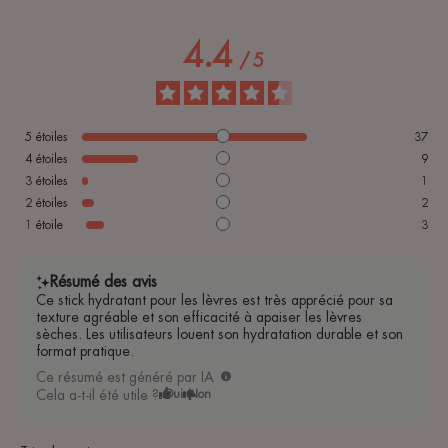
4.4
/
5
5
étoiles
37
4
étoiles
9
3
étoiles
1
2
étoiles
2
1
étoile
3
Résumé des avis
Ce stick hydratant pour les lèvres est très apprécié pour sa
texture agréable et son efficacité à apaiser les lèvres
sèches. Les utilisateurs louent son hydratation durable et son
format pratique.
Ce résumé est généré par IA
Cela a-t-il été utile ?
Oui
Non