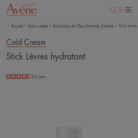
Points
de
vente
Accueil
Soins visage
Soins avec de l'Eau thermale d'Avène
Stick Lèvre
Cold Cream
Stick Lèvres hydratant
4.4
/
5
52
avis
-