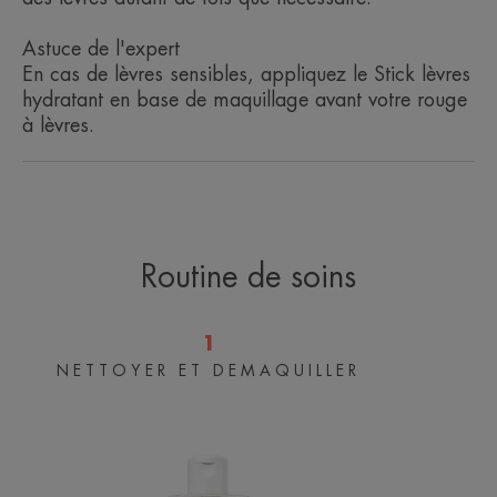
douces, hydratées et protégées en
toutes circonstances.
Astuce de l'expert
En cas de lèvres sensibles, appliquez le Stick lèvres
hydratant en base de maquillage avant votre rouge
à lèvres.
Avantages
Soin naturel* quotidien, pour toute la famille, dès 2
ans.
Routine de soins
Bénéfices
1
• HYDRATE au quotidien.
NETTOYER ET DEMAQUILLER
• APAISE.
LES
• PROTEGE du dessèchement quotidien causé par
ESSENTIELS
les agressions extérieures.
Eau
micellaire
démaquillante