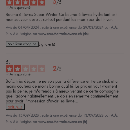
5
/
5
Avis spontané
Baume à lèvres Super Winter Ce baume à lèvres hydratant est 
mon sauveur absolu, surtout pendant les mois secs de l'hiver.
Avis du
01/04/2024
, suite à une expérience du
29/03/2024
par
A.A.
Publié à l'origine sur
www.eau-thermale-avene.ch (de)
Voir l’avis d’origine
Signaler
2
/
5
Avis spontané
Bof... très déçue. Je ne vois pas la différence entre ce stick et un 
moins couteux de moins bonne qualité. Le prix en vaut vraiment 
pas la peine, je m'attendais à mieux venant de cette compagnie 
que j'adore habituellement. Je dois en remettre continuellement 
pour avoir l'impression d'avoir les lèvre
...
voir plus
Avis du
15/09/2023
, suite à une expérience du
13/09/2023
par
A.A.
Publié à l'origine sur
www.eau-thermale-avene.ca (fr)