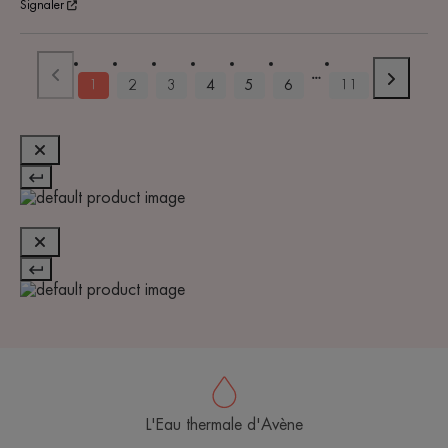
Signaler
1
2
3
4
5
6
11
L'Eau thermale d'Avène