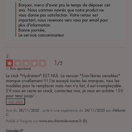
Bonjour, merci d'avoir pris le temps de déposer cet 
avis. Nous sommes navrés que notre produit ne 
vous donne pas satisfaction. Votre retour est 
important, nous revenons vers vous par email pour 
plus d'information. 

Bonne journée, 

Le service consommateur 
1
/
5
Avis spontané
Le stick "Hydratant" EST NUL. La version "Soin lèvres sensibles" 
manque cruellement !!! J'ai essayé toutes les marques, tous les 
modèles pour le remplacer mais rien n'y fait, il est irremplaçable. 
S'il vous en reste en stock, contactez moi, je vous en achète 150 
pour tenir jusqu'
...
voir plus
Avis du
28/11/2025
, suite à une expérience du
24/11/2025
par
Mélanie
C.
Publié à l'origine sur
www.eau-thermale-avene.fr (fr)
Signaler