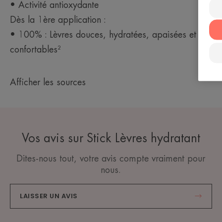
• Activité antioxydante
Dès la 1ère application :
• 100% : Lèvres douces, hydratées, apaisées et
confortables²
Afficher les sources
Vos avis sur Stick Lèvres hydratant
Dites-nous tout, votre avis compte vraiment pour
nous.
LAISSER UN AVIS