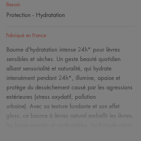
Besoin
Protection - Hydratation
Fabriqué en France
Baume d'hydratation intense 24h* pour lèvres
sensibles et sèches. Un geste beauté quotidien
alliant sensorialité et naturalité, qui hydrate
intensément pendant 24h*, illumine, apaise et
protège du dessèchement causé par les agressions
extérieures (stress oxydatif, pollution
urbaine). Avec sa texture fondante et son effet
gloss, ce baume à lèvres naturel embellit les lèvres,
les laisse souples et confortables. Sa formule clean
et plus minimaliste à 98,5% d'ingrédients d'origine