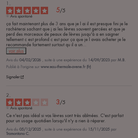
5
/
5
Avis spontané
ça fait maintenant plus de 3 ans que je l ai il est presque fini je le 
rachèterai sachant que j ai les lèvres souvent gercées et que je 
perd des morceaux de peaux de lèvres jusqu'à a en saigner 
tellement c est profond c est pour ça que je l avais acheter je le 
recommande fortement surtout qu il a un
...
voir plus
Avis du
04/02/2026
, suite à une expérience du
14/09/2023
par
M.B.
Publié à l'origine sur
www.eau-thermale-avene.fr (fr)
Signaler
3
/
5
Avis spontané
Ce n'est pas idéal si vos lèvres sont très abîmées. C'est parfait 
pour un usage quotidien lorsqu'il n'y a rien à réparer.
Avis du
05/12/2025
, suite à une expérience du
15/11/2025
par
Tramontano C.