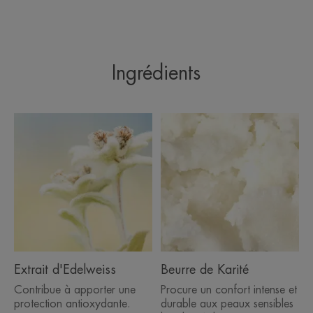
Aller
Aller
Aller
Aller
à
à
à
à
l'item
l'item
l'item
l'item
1
2
3
4
Ingrédients
Extrait d'Edelweiss
Beurre de Karité
Contribue à apporter une
Procure un confort intense et
protection antioxydante.
durable aux peaux sensibles