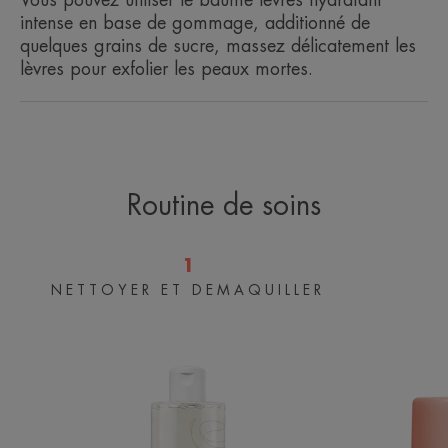
intense en base de gommage, additionné de
quelques grains de sucre, massez délicatement les
lèvres pour exfolier les peaux mortes.
Avantages
Le soin lèvres quotidien beauté qui allie sensorialité
et naturalité.
Bénéfices
Routine de soins
• Hydrate 24H*.
• Illumine avec un effet gloss.
1
• Protège du dessèchement quotidien causé par les
NETTOYER ET DEMAQUILLER
LES
agressions extérieures.
ESSENTIELS
Eau
micellaire
ENVIRONNEMENT
démaquillante
Fiche produit relative aux qualités et caractéristiques