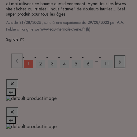
et moi utilisons ce baume quotidiennement. Ayant tous les lèvres 
vite sèches ou irritées il nous "sauve" de douleurs inutiles... Bref 
super produit pour tous les âges
Avis du
31/08/2023
, suite à une expérience du
29/08/2023
par
A.A.
Publié à l'origine sur
www.eau-thermale-avene.fr (fr)
Signaler
1
2
3
4
5
6
11