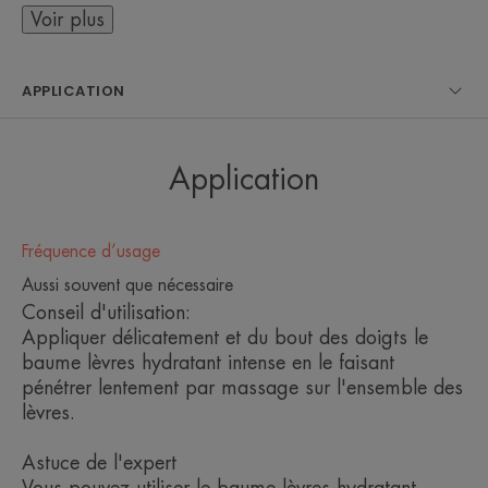
naturelle combine de l'Eau thermale d'Avène, de
Voir plus
l'extrait d'Edelweiss pour une protection anti-
oxydante, et du beurre de karité nourrissant. Multi-
APPLICATION
usages et résistant à l'eau, il peut s'utiliser comme
gommage des lèvres ou pour une finition glossy.
Application
Fréquence d’usage
LE MOT DE L’EXPERT
Aussi souvent que nécessaire
Conseil d'utilisation:
Appliquer délicatement et du bout des doigts le
baume lèvres hydratant intense en le faisant
Le geste beauté naturel pour
pénétrer lentement par massage sur l'ensemble des
hydrater durablement et embellir
lèvres.
les lèvres sèches.
Astuce de l'expert
Vous pouvez utiliser le baume lèvres hydratant