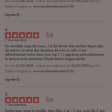
Avis du
01/06/2025
, suite à une expérience du
01/04/2025
par
E.C.
Publié à l'origine sur
www.eau-thermale-avene.fr (fr)
Signaler
5
/
5
Avis spontané
Un veritable coup de coeur. J ai les lèvres très sèches depuis plus 
de trente j ai testé des dizaines de soin et celui ci est 
définitivement entre dans mon top 3 ! J apprécie particulièrement 
la texture et la sensation d hydratation longue durée.
Avis du
21/01/2025
, suite à une expérience du
03/01/2025
par
J.C.
Publié à l'origine sur
www.eau-thermale-avene.fr (fr)
Signaler
5
/
5
Avis spontané
Parfait pour toute la famille  Mes filles 2 et 13 ans, mon fils 5 ans 