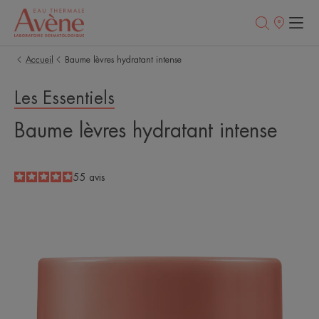
Points
de
vente
Accueil
Baume lèvres hydratant intense
Les Essentiels
Baume lèvres hydratant intense
4.9
/
5
55
avis
-