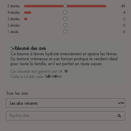
5
étoiles
49
4
étoiles
4
3
étoiles
2
2
étoiles
0
1
étoile
0
Résumé des avis
Ce baume à lèvres hydrate intensément et apaise les lèvres.
Sa texture crémeuse et son format pratique le rendent idéal
pour toute la famille, et il est parfait en toute saison.
Ce résumé est généré par IA
Cela a-t-il été utile ?
Oui
Non
Trier les avis