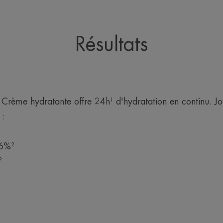
Résultats
e hydratante offre 24h¹ d'hydratation en continu. Jour
 :
96%²
²