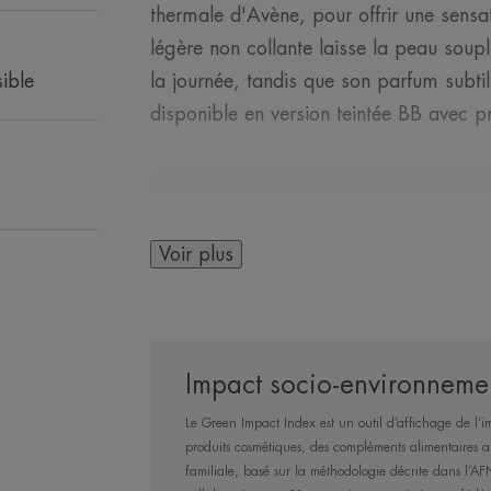
thermale d'Avène, pour offrir une sensa
légère non collante laisse la peau soup
ible
la journée, tandis que son parfum subtil
disponible en version teintée BB avec 
Voir plus
LE MOT DE
Impact socio-environnemen
Une recharge d'E
Le Green Impact Index est un outil d’affichage de l’i
une peau hydratée 
produits cosmétiques, des compléments alimentaires ai
familiale, basé sur la méthodologie décrite dans l
journée dès l