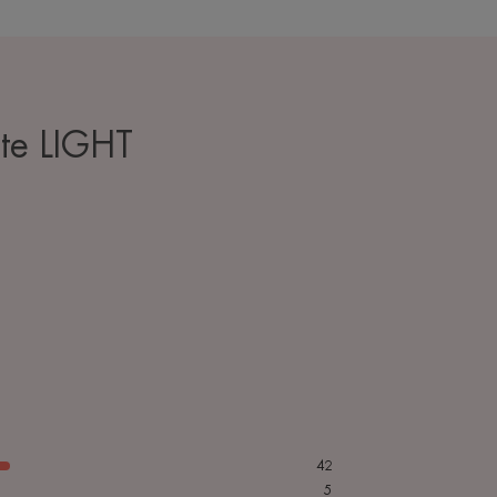
te LIGHT
42
5