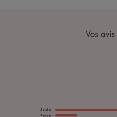
Vos avi
5
étoiles
4
étoiles