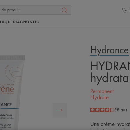
P
ARQUE
DIAGNOSTIC
Hydrance
HYDRA
hydrata
Permanent
Hydrate
4.3
/
5
58
avis
-
Une crème hydrata