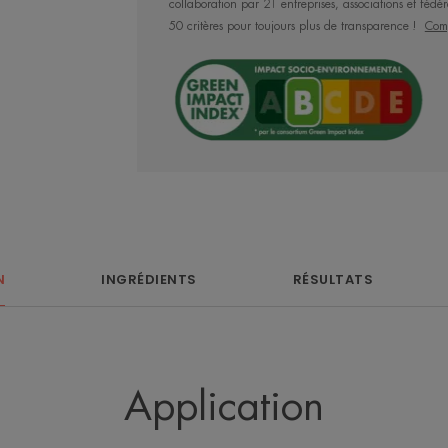
collaboration par 21 entreprises, associations et fédér
50 critères pour toujours plus de transparence !
Comp
Avantages
HYDRANCE LIGHT Crème hydratante ap
d'Avène, pour une peau douce et durabl
indiquée pour les peaux sensibles désh
N
INGRÉDIENTS
RÉSULTATS
Bénéfices
Testée dermatologiquement.
• Hydrate toute la journée : L’action du
Cohederm™ breveté* d'HYDRANCE Crèm
Application
optimale de l’Eau thermale d'Avène et l
• Adoucit : Ce fluide hydratant au subt