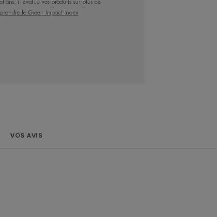
ations, il évalue vos produits sur plus de
rendre le Green Impact Index
porte une recharge d’Eau thermale
ement hydratée. Particulièrement
ydratées normales à mixtes.
VOS AVIS
 complexe hydratant d’actifs
e hydratante assure une diffusion
imite son évaporation.
il parfum frais apporte à chaque