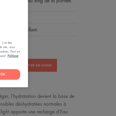
et douce tout au long de la journée.
journée
ssant, non-collant.
..) et des
le site, vous
 cookies. Pour en
iquant:
Politique
TE
ACHETER EN LIGNE
OK
ger, l’hydratation devient la base de
ensibles déshydratées normales à
ight apporte une recharge d’Eau