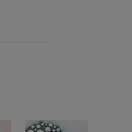
le d'Avène, pour une peau douce et
asse désaltère la peau toute la journée
istiques environnementales
res recyclées