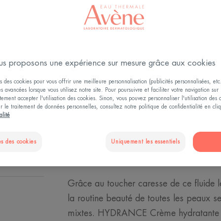
hydratée, souple 
Hydrate toute la 
Hydratant, adouci
s proposons une expérience sur mesure grâce aux cookies
s des cookies pour vous offrir une meilleure personnalisation (publicités personnalisées, etc.
Tube
Tube
40ml
és avancées lorsque vous utilisez notre site. Pour poursuivre et faciliter votre navigation sur 
ement accepter l'utilisation des cookies. Sinon, vous pouvez personnaliser l'utilisation des
ur le traitement de données personnelles, consultez notre politique de confidentialité en cl
alité
POINT DE VEN
s des cookies
Uniquement les essentiels
Grâce au toucher caresse de ce fluide lé
la routine beauté de toutes les peaux s
mixtes. HYDRANCE Crème hydratante l