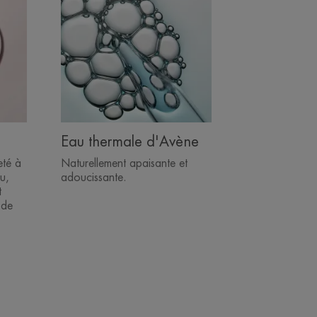
Eau thermale d'Avène
eté à
Naturellement apaisante et
u,
adoucissante.
t
 de