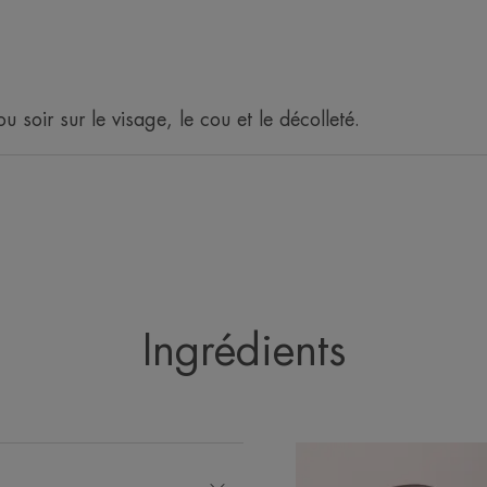
application une recharge d’Eau therma
lumineuse.
• Réconforte : Sa texture fine et non gr
et lui redonne souplesse et fraîcheur.
 soir sur le visage, le cou et le décolleté.
ENVIRONNEMENT
Fiche produit relative aux qualités et caractér
Emballage comportant au moins 11% de matiè
Emballage entièrement recyclable
Ingrédients
*Brevet déposé.