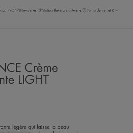
ortail PRO
Newsletter
Station thermale d'Avène
Points de vente
FR
NCE Crème
nte LIGHT
nte légère qui laisse la peau