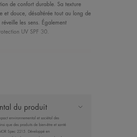
tion de confort durable. Sa texture
le et douce, désaltérée tout au long de
 réveille les sens. Également
protection UV SPF 30.
 L’EXPERT
tal du produit
au Thermale pour
mpact environnemental et sociétal des
tout au long de la
nsi que des produits de bien-être et santé
’AFNOR Spec 2215. Développé en
'application.