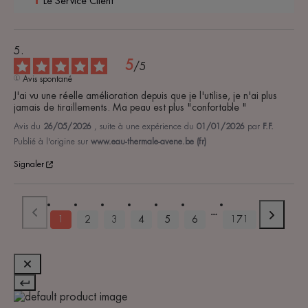
Le Service Client
5
/
5
Avis spontané
J'ai vu une réelle amélioration depuis que je l'utilise, je n'ai plus 
jamais de tiraillements. Ma peau est plus "confortable "
Avis du
26/05/2026
, suite à une expérience du
01/01/2026
par
F.F.
Publié à l'origine sur
www.eau-thermale-avene.be (fr)
Signaler
1
2
3
4
5
6
171