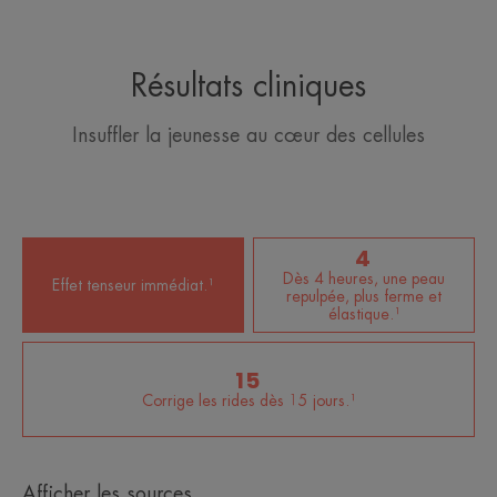
*Test in vitro, grâce au Niacinamide.
Résultats cliniques
*Test in vitro, grâce au Niacinamide.
**Test en vie réelle, 128 sujets, 1 à 2 applications par jour.
**Test en vie réelle, 128 sujets, 1 à 2 applications par jour.
Insuffler la jeunesse au cœur des cellules
4
Dès 4 heures, une peau
Effet tenseur immédiat.¹
repulpée, plus ferme et
élastique.¹
15
Corrige les rides dès 15 jours.¹
Afficher les sources