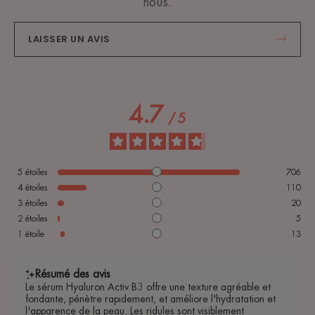
nous.
LAISSER UN AVIS
4.7
/
5
5
étoiles
706
4
étoiles
110
3
étoiles
20
2
étoiles
5
1
étoile
13
Résumé des avis
Le sérum Hyaluron Activ B3 offre une texture agréable et
fondante, pénètre rapidement, et améliore l'hydratation et
l'apparence de la peau. Les ridules sont visiblement