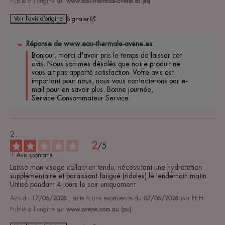
Publié à l'origine sur
www.eau-thermale-avene.es (es)
Voir l’avis d’origine
Signaler
Réponse de
www.eau-thermale-avene.es
Bonjour, merci d'avoir pris le temps de laisser cet 
avis. Nous sommes désolés que notre produit ne 
vous ait pas apporté satisfaction. Votre avis est 
important pour nous, nous vous contacterons par e-
mail pour en savoir plus. Bonne journée, 

Service Consommateur Service.
2
/
5
Avis spontané
Laisse mon visage collant et tendu, nécessitant une hydratation 
supplémentaire et paraissant fatigué (ridules) le lendemain matin. 
Utilisé pendant 4 jours le soir uniquement.
Avis du
17/06/2026
, suite à une expérience du
07/06/2026
par
H.H.
Publié à l'origine sur
www.avene.com.au (au)