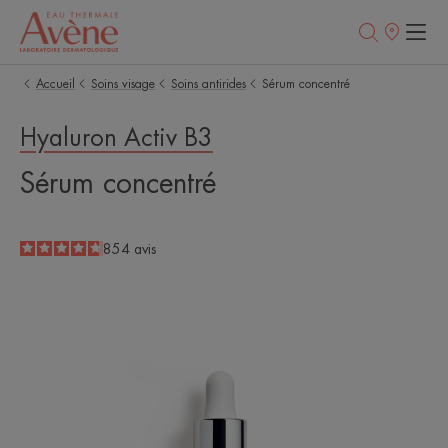
Points
de
vente
Accueil
Soins visage
Soins antirides
Sérum concentré
Hyaluron Activ B3
Sérum concentré
4.7
/
5
854
avis
-