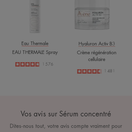
Eau Thermale
Hyaluron Activ B3
EAU THERMALE Spray
Crème régénération
cellulaire
4.8
/
5
1 576
-
4.6
/
5
1 481
-
Vos avis sur Sérum concentré
Dites-nous tout, votre avis compte vraiment pour