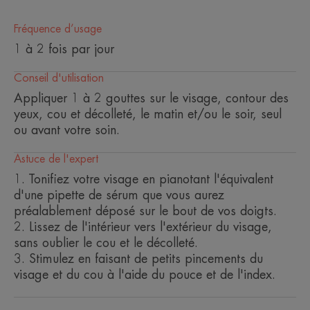
Fréquence d’usage
*test in vitro, grâce au niacinamide.
1 à 2 fois par jour
**auto-évaluation, 128 utilisatrices.
Conseil d'utilisation
Appliquer 1 à 2 gouttes sur le visage, contour des
Bénéfices
yeux, cou et décolleté, le matin et/ou le soir, seul
• Effet tenseur immédiat grâce à sa très haute
ou avant votre soin.
concentration en acide hyaluronique 1,5%
• Repulpe la peau dès 4 heures**
Astuce de l'expert
• Corrige les rides dès 15 jours**
1. Tonifiez votre visage en pianotant l'équivalent
d'une pipette de sérum que vous aurez
**% satisfaction, 128 utilisatrices.
préalablement déposé sur le bout de vos doigts.
2. Lissez de l'intérieur vers l'extérieur du visage,
sans oublier le cou et le décolleté.
3. Stimulez en faisant de petits pincements du
TEXTURE
ENVIRONNEMENT
visage et du cou à l'aide du pouce et de l'index.