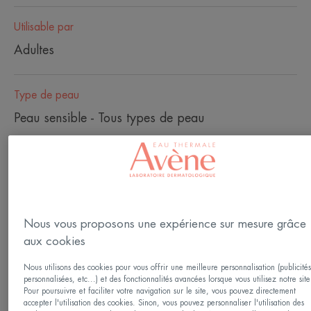
Utilisable par
Adultes
Type de peau
Peau sensible - Tous types de peau
Besoin
Anti-âge - Anti-rides - Régénération
Nous vous proposons une expérience sur mesure grâce
Fabriqué en France
aux cookies
Avec l'âge tout s'accélère. Les cellules vieillissantes
Nous utilisons des cookies pour vous offrir une meilleure personnalisation (publicité
personnalisées, etc...) et des fonctionnalités avancées lorsque vous utilisez notre site
se propagent et la peau fonctionne au ralenti. Les
Pour poursuivre et faciliter votre navigation sur le site, vous pouvez directement
laboratoires dermatologiques Avène créent le
accepter l'utilisation des cookies. Sinon, vous pouvez personnaliser l'utilisation des