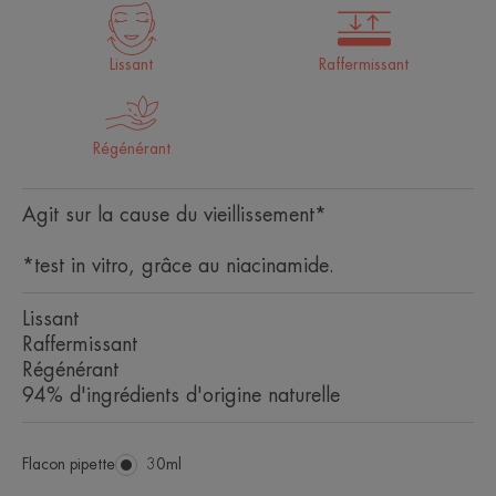
Lissant
Raffermissant
Régénérant
Agit sur la cause du vieillissement*
*test in vitro, grâce au niacinamide.
Lissant
Raffermissant
Régénérant
94% d'ingrédients d'origine naturelle
Flacon pipette
Flacon
30ml
pipette