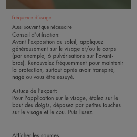
ENVIRONNEMENT
Fréquence d’usage
Fiche produit relative aux qualités et caractéristiques
Aussi souvent que nécessaire
environnementales
Conseil d'utilisation:
Emballage ne contenant pas de matière recyclée
Avant l'exposition au soleil, appliquez
Emballage non recyclable
généreusement sur le visage et/ou le corps
Mis à jour le : 06.08.26
(par exemple, 6 pulvérisations sur l'avant-
bras). Renouvelez fréquemment pour maintenir
la protection, surtout après avoir transpiré,
nagé ou vous être essuyé.
Astuce de l'expert:
Pour l'application sur le visage, étalez sur le
bout des doigts, déposez par petites touches
sur le visage et le cou. Puis lissez.
Afficher les sources