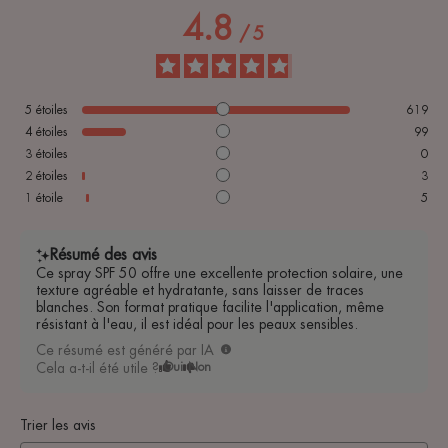
4.8
/
5
5
étoiles
619
4
étoiles
99
3
étoiles
0
2
étoiles
3
1
étoile
5
Résumé des avis
Ce spray SPF 50 offre une excellente protection solaire, une
texture agréable et hydratante, sans laisser de traces
blanches. Son format pratique facilite l'application, même
résistant à l'eau, il est idéal pour les peaux sensibles.
Ce résumé est généré par IA
Cela a-t-il été utile ?
Oui
Non
Trier les avis