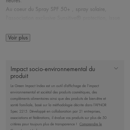
heures.
Au coeur du Spray SPF 50+ , spray solaire,
l'association exclusive Sunsitive® protection, issue
de la Recherche Pierre Fabre et composée :
- D'un système filtrant breveté contenant seulement
Voir plus
quatre filtres solaires, pour une très large protection
UVB-UVA stable et une tolérance cutanée optimale.
- De Provitamine E (Pré-tocophéryl), puissant
Impact socio-environnemental du
antioxydant, pour une protection des cellules des
produit
radicaux libres.
Le Green Impact Index est un outil d’affichage de l’impact
- D'Eau thermale d'Avène reconnue pour ses
environnemental et sociétal des produits cosmétiques, des
propriétés apaisantes, anti-irritantes et
compléments alimentaires ainsi que des produits de bien-être et
adoucissantes.
santé familiale, basé sur la méthodologie décrite dans l’AFNOR
Spec 2215. Développé en collaboration par 21 entreprises,
Son système OPEN / STOP offre plus de praticité
associations et fédérations, il évalue vos produits sur plus de 50
et de respect de l'environnement : OPEN - tournez
critères pour toujours plus de transparence !
Comprendre le