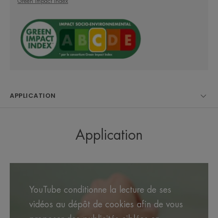
et l'embout apparaît, STOP : tournez et l'embout
Green Impact Index
disparaît.
LE MOT DE L’EXPERT
APPLICATION
La très haute protection solaire
Application
pour les peaux sensibles, visage
et corps.
YouTube conditionne la lecture de ses
vidéos au dépôt de cookies afin de vous
Avantages