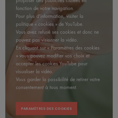
proposer des publicités ciblées en
Un système filtrant breveté. Des formules éco-
fonction de votre navigation.
conçues pour un minimum d'impact sur
Pour plus d'information, visiter la
l'environnement.
politique « cookies » de YouTube.
Vous avez refusé ses cookies et donc ne
Bénéfices
pouvez pas visionner la vidéo.
• PHOTOPROTECTEUR : des filtres UVB-UVA
En cliquant sur « Paramètres des cookies
photostables qui luttent contre les effets nocifs du
rayonnement solaire.
» vous pouvez modifier vos choix et
• ANTIOXYDANT : contribue à assurer une
accepter les cookies YouTube pour
protection des cellules contre les radicaux libres.
visualiser la vidéo.
• RÉSISTANT À L'EAU : protège la peau des effets
néfastes du soleil même lors de la baignade.
Vous garder la possibilité de retirer votre
• HYDRATANT : hydrate les couches supérieures
consentement à tous moment.
de la peau.
• SANS EFFET BLANC : pour un teint naturel et
une protection invisible.
PARAMÈTRES DES COOKIES