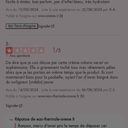
Facile à étaler, bon parfum, pas d'effet blanc, très hydratant
Avis du
15/09/2024
, suite à une expérience du
25/08/2024
par
A.A.
Publié à l'origine sur
www.avene.it (it)
Voir l’avis d’origine
Signaler
1
/
5
Avis spontané
De dire que je suis déçue par cette crème solaire serait un 
euphémisme. Elle a gravement taché tous mes vêtements pâles 
alors que je les portais en même temps que le produit. Ils sont 
maintenant bons pour la poubelle, ayant l'air d'avoir baigné dans 
du surligneur (stabilo) jaune.
Avis du
14/09/2024
, suite à une expérience du
06/08/2024
par
C.S.
Publié à l'origine sur
www.eau-thermale-avene.fr (fr)
Signaler
Réponse de
eau-thermale-avene.fr
Bonjour, merci d'avoir pris le temps de déposer cet 