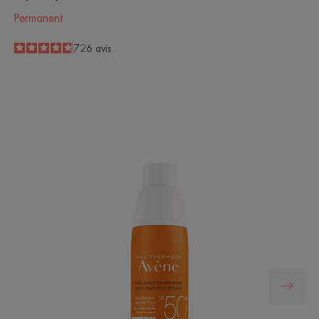
Permanent
4.8
/
5
726
avis
-