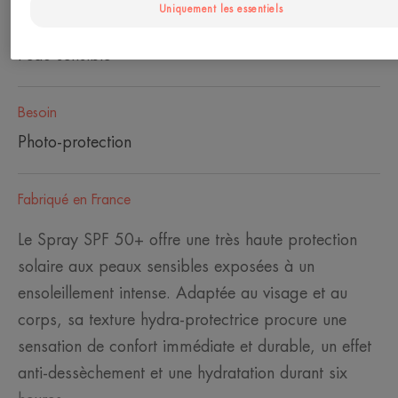
Uniquement les essentiels
Type de peau
Peau sensible
Besoin
Photo-protection
Fabriqué en France
Le Spray SPF 50+ offre une très haute protection
solaire aux peaux sensibles exposées à un
ensoleillement intense. Adaptée au visage et au
corps, sa texture hydra-protectrice procure une
sensation de confort immédiate et durable, un effet
anti-dessèchement et une hydratation durant six