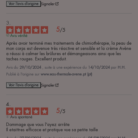
Voir l’avis d’origine
Signaler
5
/
5
Avis vérifié
Après avoir terminé mes traitements de chimiothérapie, la peau de 
mon corps est devenue très réactive et sensible et la crème Avène 
a réussi à calmer les brûlures et démangeaisons ainsi que les 
taches rouges. Excellent produit.
Avis du
29/10/2024
, suite à une expérience du
14/10/2024
par
H.H.
Publié à l'origine sur
www.eau-thermale-avene.pt (pt)
Voir l’avis d’origine
Signaler
5
/
5
Avis spontané
Dommage que vous l'ayez arrête 

Il etaittres efficace et pratique vue sa petite taille