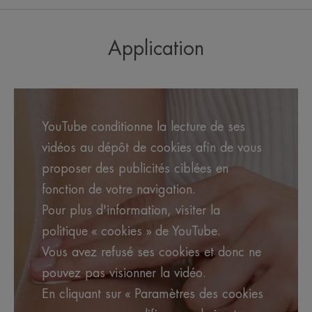
grattage comme le visage, le corps et les
paupières. Grâce à la Cosmétique Stérile®, une
technologie unique permettant de maintenir stérile le
Application
produit tout au long de son utilisation et un
packaging protecteur exclusif parfaitement
hermétique, ce soin SOS garantit une sécurité et un
YouTube conditionne la lecture de ses
respect optimal de la peau et du microbiome
vidéos au dépôt de cookies afin de vous
cutané. Sans conservateurs, sans parfum, non
proposer des publicités ciblées en
comédogène, formulé avec un minimum
fonction de votre navigation.
d'ingrédients et élaboré en vue de minimiser les
Pour plus d'information, visiter la
risques de réactions allergiques, XeraCalm A.D
politique « cookies » de YouTube.
Concentré apaisant est idéal pour la peau des
Vous avez refusé ses cookies et donc ne
nourrissons, des enfants et des adultes .
pouvez pas visionner la vidéo.
En cliquant sur « Paramètres des cookies