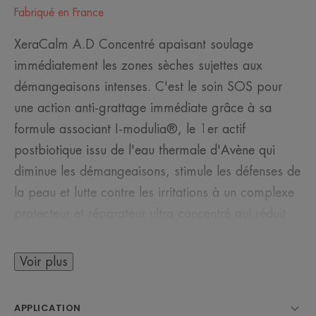
Fabriqué en France
XeraCalm A.D Concentré apaisant soulage
immédiatement les zones sèches sujettes aux
démangeaisons intenses. C'est le soin SOS pour
une action anti-grattage immédiate grâce à sa
formule associant I-modulia®, le 1er actif
postbiotique issu de l'eau thermale d'Avène qui
diminue les démangeaisons, stimule les défenses de
la peau et lutte contre les irritations à un complexe
protecteur et réparateur ultra concentré qui réduit
les pics de sécheresse sévères pour rétablir le
confort cutané et à l'eau thermale d'Avène
Voir plus
naturellement apaisante, adoucissante et anti-
irritante. Idéal pour les zones récurrentes de
APPLICATION