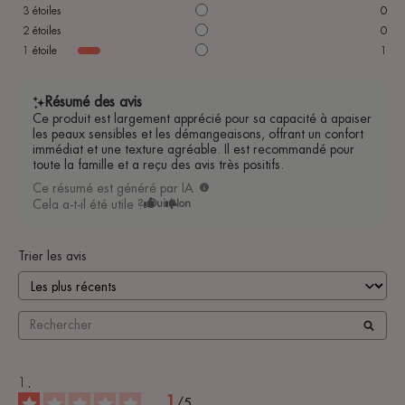
3
étoiles
0
2
étoiles
0
1
étoile
1
Résumé des avis
Ce produit est largement apprécié pour sa capacité à apaiser
les peaux sensibles et les démangeaisons, offrant un confort
immédiat et une texture agréable. Il est recommandé pour
toute la famille et a reçu des avis très positifs.
Ce résumé est généré par IA
Cela a-t-il été utile ?
Oui
Non
Trier les avis
1
/
5