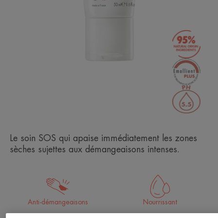
Le soin SOS qui apaise immédiatement les zones
sèches sujettes aux démangeaisons intenses.
Anti-démangeaisons
Nourrissant