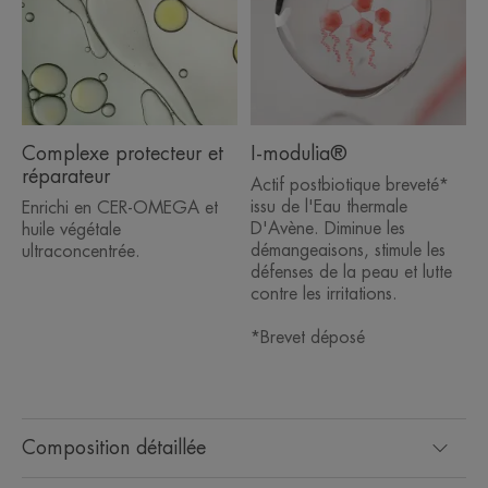
European guidelines for treatment of atopic eczema
(atopic dermatitis) in adults and children: part I-
JEADV 2018. 32, 657-682).
Complexe protecteur et
I-modulia®
TEXTURE
ENVIRONNEMENT
réparateur
Actif postbiotique breveté*
issu de l'Eau thermale
Enrichi en CER-OMEGA et
D'Avène. Diminue les
huile végétale
Senteur du contenu
démangeaisons, stimule les
ultraconcentrée.
défenses de la peau et lutte
Sans parfum
contre les irritations.
*Liées au dessèchement cutané.
**EMOLLIENT PLUS : Formule topique composée d’excipients et d’actifs
*Brevet déposé
additionnels non médicamenteux qui accompagne la prise en charge des
peaux sèches sujettes à l'eczéma atopique.
Reconnu par les Experts européens en dermatologie (Wollenberg et al,
Consensus-based European guidelines for treatment of atopic eczema (atopic
dermatitis) in adults and children: part I- JEADV 2018. 32, 657-682).
Composition détaillée