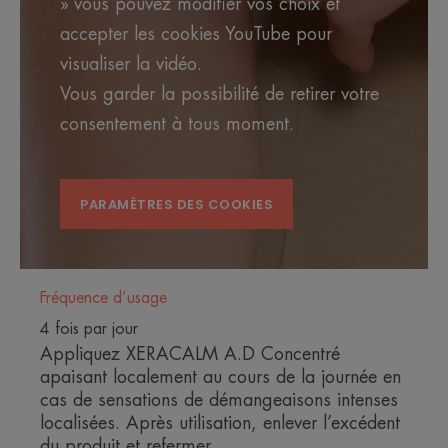
» vous pouvez modifier vos choix et
LE MOT DE L’EXPERT
accepter les cookies YouTube pour
visualiser la vidéo.
Vous garder la possibilité de retirer votre
consentement à tous moment.
Le soin SOS en cas de
démangeaisons intenses
localisées pour un effet anti-
PARAMÈTRES DES COOKIES
grattage immédiat.
Fréquence d’usage
4 fois par jour
Avantages
Appliquez XERACALM A.D Concentré
apaisant localement au cours de la journée en
Soin SOS en cas de démangeaisons intenses
cas de sensations de démangeaisons intenses
localisées* et de pics de sécheresse sévère pour un
localisées. Après utilisation, enlever l’excédent
effet ANTI-GRATTAGE IMMÉDIAT.
du produit et refermer.