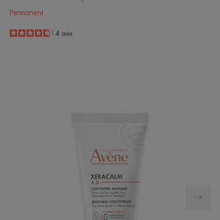
Permanent
4.7
/
5
14
avis
-