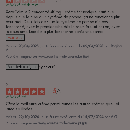
Avis vérifié de testeur
XeraCalm AD concentré 40mg : crème fantastique, sauf que 
depuis que le tube a un système de pompe, ça ne fonctionne plus 
pour moi. Deux fois de suite le système de pompe n'a pas 
fonctionné, avec le premier tube dès la première utilisation, avec 
le deuxième tube il n'a plus fonctionné après une semai
...
voir plus
Avis du
20/04/2026
, suite à une expérience du
09/04/2026
par
Regina
A.
Publié à l'origine sur
www.eau-thermale-avene.be (be)
Voir l’avis d’origine
Signaler
5
/
5
Avis vérifié
C'est la meilleure crème parmi toutes les autres crèmes que j'ai 
jamais utilisées.
Avis du
29/10/2024
, suite à une expérience du
15/07/2024
par
A.G.
Publié à l'origine sur
www.eau-thermale-avene.pt (pt)