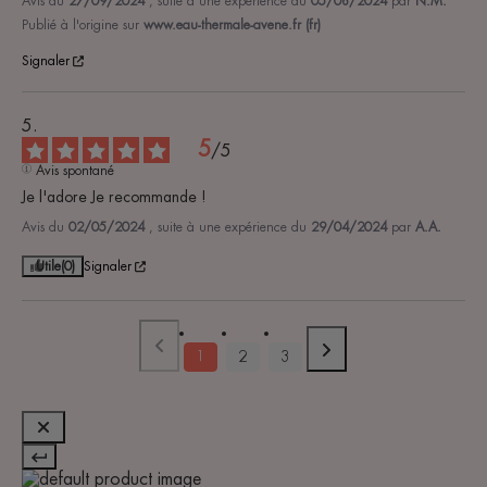
Avis du
27/09/2024
, suite à une expérience du
05/08/2024
par
N.M.
Publié à l'origine sur
www.eau-thermale-avene.fr (fr)
Signaler
5
/
5
Avis spontané
Je l'adore Je recommande !
Avis du
02/05/2024
, suite à une expérience du
29/04/2024
par
A.A.
Utile
(0)
Signaler
1
2
3