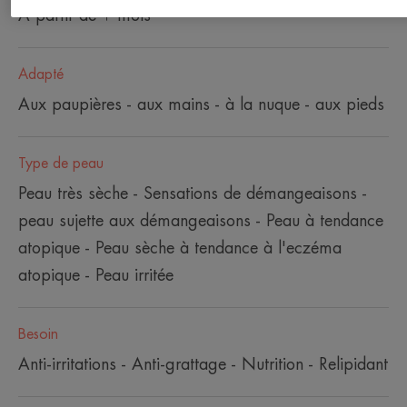
À partir de 1 mois
Adapté
Aux paupières - aux mains - à la nuque - aux pieds
Type de peau
Peau très sèche - Sensations de démangeaisons -
peau sujette aux démangeaisons - Peau à tendance
atopique - Peau sèche à tendance à l'eczéma
atopique - Peau irritée
Besoin
Anti-irritations - Anti-grattage - Nutrition - Relipidant