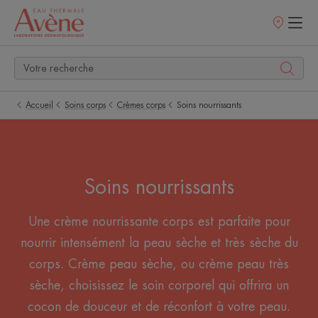
Points
de
vente
Accueil
Soins corps
Crèmes corps
Soins nourrissants
Soins nourrissants
Une crème nourrissante corps est parfaite pour
nourrir intensément la peau sèche et très sèche du
corps. Crème peau sèche, ou crème peau très
sèche, choisissez le soin corporel qui offrira un
cocon de douceur et de réconfort à votre peau.