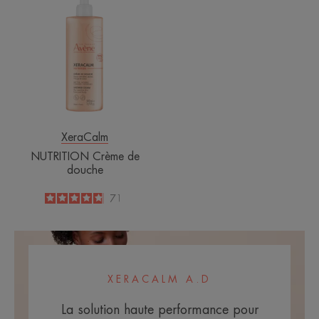
Crème
de
douche
XeraCalm
NUTRITION Crème de
douche
4.8
/
5
71
-
XERACALM A.D
La solution haute performance pour