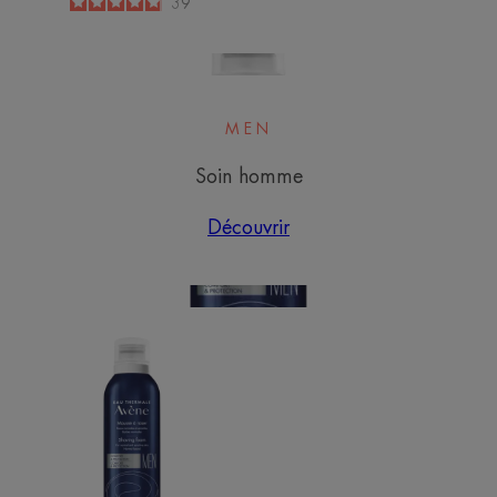
4.9
/
5
39
-
MEN
Soin homme
Découvrir
Mousse
à
raser