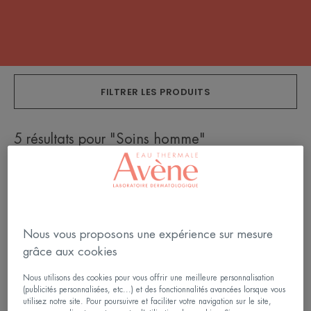
FILTRER LES PRODUITS
5 résultats pour "Soins homme"
MEN
Soin
Mousse
hydratant
à
anti-
raser
âge
Nous vous proposons une expérience sur mesure
grâce aux cookies
Nous utilisons des cookies pour vous offrir une meilleure personnalisation
(publicités personnalisées, etc...) et des fonctionnalités avancées lorsque vous
utilisez notre site. Pour poursuivre et faciliter votre navigation sur le site,