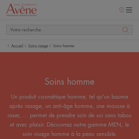
Points
de
vente
Accueil
Soins visage
Soins homme
Soins homme
Un produit cosmétique homme, tel qu'un baume
après rasage, un anti-âge homme, une mousse à
raser, … permet de prendre soin de soi sans tabou
et avec plaisir. Découvrez notre gamme MEN, le
soin visage homme à la peau sensible.