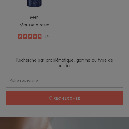
Men
Mousse à raser
4.7
/
5
49
-
Recherche par problématique, gamme ou type de
produit
RECHERCHER