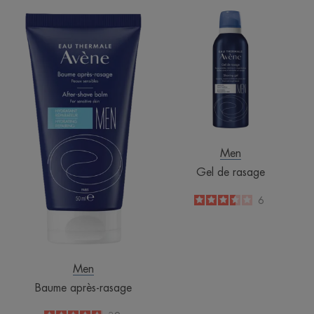
Baume
Gel
après-
de
rasage
rasage
Men
Gel de rasage
3.5
/
5
6
-
Men
Baume après-rasage