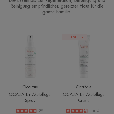
Die Essentials zur Regeneration, Beruhigung und
Reinigung empfindlicher, gereizter Haut für die
ganze Familie.
CICALFATE+
CICALFATE+
BEST-SELLER
Akutpflege-
Akutpflege
Spray
Creme
Cicalfate
Cicalfate
CICALFATE+ Akutpflege-
CICALFATE+ Akutpflege
Spray
Creme
4.7
/
5
29
4.6
/
5
1.615