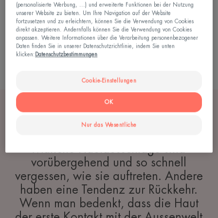
Entzündungen in Ihrer Haut. Man kann es sehen:
(personalisierte Werbung, ...) und erweiterte Funktionen bei der Nutzung
unserer Website zu bieten. Um Ihre Navigation auf der Website
Rötungen, Trockenheit, Risse... Und Sie können es
fortzusetzen und zu erleichtern, können Sie die Verwendung von Cookies
direkt akzeptieren. Andernfalls können Sie die Verwendung von Cookies
fühlen:
anpassen. Weitere Informationen über die Verarbeitung personenbezogener
Daten finden Sie in unserer Datenschutzrichtlinie, indem Sie unten
klicken:
Datenschutzbestimmungen
Mehr erfahren
Cookie-Einstellungen
OK
Nur das Wesentliche
Manche Hautausschläge sind
vorübergehend und so schnell
vergessen, wie sie auftreten. Andere
haben eine Tendenz zur Rückkehr.
Wenn man bedenkt, dass die Haut
der erste Kontakt mit der Aussenwelt