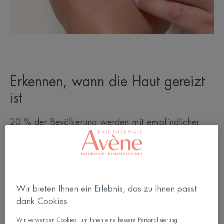
Erkennen, wann die Haut gereizt
ist
20 % der Bevölkerung werden mit empfindlicher
Haut geboren, aber wir alle sind dem
gelegentlichen Hautausschlag ausgesetzt.
Alltägliche Stösse, Reiben, Verwendung von
Produkten, die die Haut nicht verträgt, Klima,
Wir bieten Ihnen ein Erlebnis, das zu Ihnen passt
Infektionen... Diese äusseren Aggressoren
dank Cookies
verändern die Hautbarriere und verursachen
Wir verwenden Cookies, um Ihnen eine bessere Personalisierung