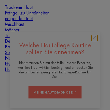
Trockene Haut
Fettige, zu Unreinheiten
neigende Haut
Mischhaut
Männer
Trockenheit und
Dehydrierung
Welche Hautpflege-Routine
Baby
sollten Sie annehmen?
Sonne
Narbenheilung
Identifizieren Sie mit der Hilfe unserer Experten,
Hyperkeratose
was Ihre Haut wirklich benötigt, und entdecken Sie
Hautunreinheiten
die am besten geeignete Hautpflege-Routine für
Sie.
Über uns
MEINE HAUTDIAGNOSE
Kontakt
Häufig gestellte Fragen