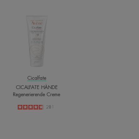
-
-
CICALFATE
HÄNDE
Regenerierende
Creme
Cicalfate
CICALFATE HÄNDE
Regenerierende Creme
4.8
/
5
281
-