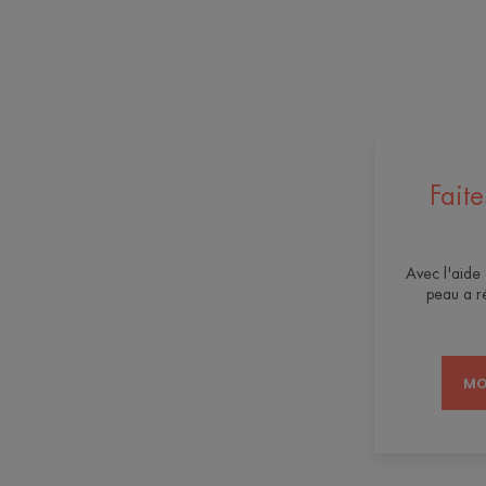
Fait
Avec l'aide 
peau a r
MO