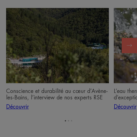
Découvrir
Découvrir
Conscience
L’eau
et
thermale
durabilité
d’Avène,
au
un
cœur
actif
d’Avène-
d’excepti
les-
Bains,
l’interview
de
nos
Conscience et durabilité au cœur d’Avène-
L’eau the
experts
les-Bains, l’interview de nos experts RSE
d’excepti
RSE
Découvrir
Découvrir
Aller
Aller
Aller
à
à
à
l'item
l'item
l'item