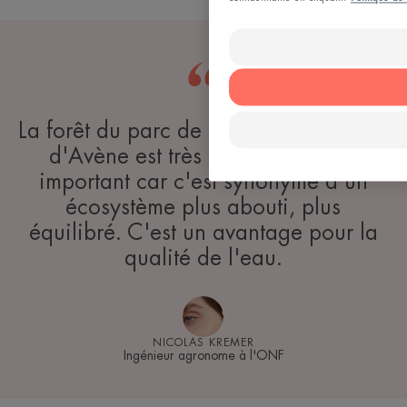
La forêt du parc de la Station thermale
d'Avène est très ancienne. C'est
important car c'est synonyme d'un
écosystème plus abouti, plus
équilibré. C'est un avantage pour la
qualité de l'eau.
NICOLAS KREMER
Ingénieur agronome à l'ONF