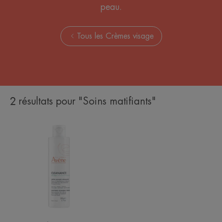
peau.
Tous les Crèmes visage
2 résultats pour "Soins matifiants"
CLEANANCE
HYDRA
Crème
lavante
apaisante