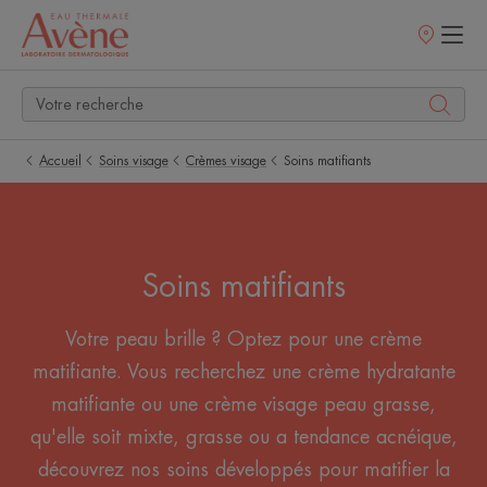
Points
de
vente
Accueil
Soins visage
Crèmes visage
Soins matifiants
Soins matifiants
Votre peau brille ? Optez pour une crème
matifiante. Vous recherchez une crème hydratante
matifiante ou une crème visage peau grasse,
qu'elle soit mixte, grasse ou a tendance acnéique,
découvrez nos soins développés pour matifier la