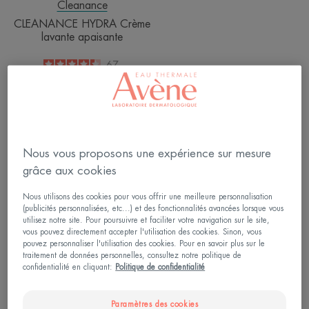
Cleanance
CLEANANCE HYDRA Crème
lavante apaisante
4.4
/
5
67
-
VOTRE PEAU
Nous vous proposons une expérience sur mesure
grâce aux cookies
Nous utilisons des cookies pour vous offrir une meilleure personnalisation
Vous avez la peau grasse ?
(publicités personnalisées, etc...) et des fonctionnalités avancées lorsque vous
utilisez notre site. Pour poursuivre et faciliter votre navigation sur le site,
Pensez à faire un masque
vous pouvez directement accepter l'utilisation des cookies. Sinon, vous
pouvez personnaliser l'utilisation des cookies. Pour en savoir plus sur le
absorbant et désincrustant, 1 fois
traitement de données personnelles, consultez notre politique de
par semaine.
confidentialité en cliquant:
Politique de confidentialité
Paramètres des cookies