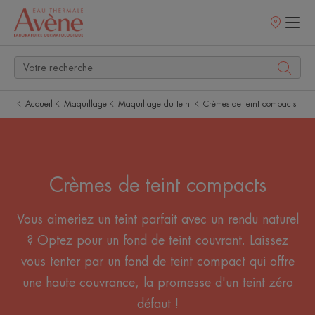
Points
de
vente
Accueil
Maquillage
Maquillage du teint
Crèmes de teint compacts
Crèmes de teint compacts
Vous aimeriez un teint parfait avec un rendu naturel
? Optez pour un fond de teint couvrant. Laissez
vous tenter par un fond de teint compact qui offre
une haute couvrance, la promesse d'un teint zéro
défaut !