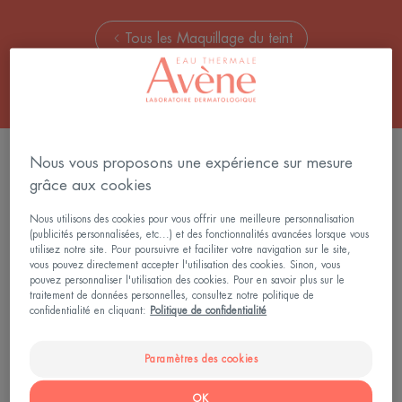
Tous les Maquillage du teint
0 résultat pour "Crèmes de teint compacts"
Nous vous proposons une expérience sur mesure
grâce aux cookies
Nous utilisons des cookies pour vous offrir une meilleure personnalisation
Recherche par problématique, gamme ou type de
(publicités personnalisées, etc...) et des fonctionnalités avancées lorsque vous
produit
utilisez notre site. Pour poursuivre et faciliter votre navigation sur le site,
vous pouvez directement accepter l'utilisation des cookies. Sinon, vous
pouvez personnaliser l'utilisation des cookies. Pour en savoir plus sur le
traitement de données personnelles, consultez notre politique de
confidentialité en cliquant:
Politique de confidentialité
RECHERCHER
Paramètres des cookies
OK