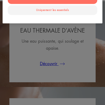
Uniquement les essentiels
EAU THERMALE D’AVÈNE
Une eau puissante, qui soulage et
apaise.
Découvrir