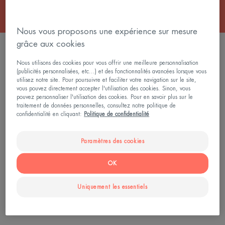
Nous vous proposons une expérience sur mesure
grâce aux cookies
FILTRER LES PRODUITS
Nous utilisons des cookies pour vous offrir une meilleure personnalisation
(publicités personnalisées, etc...) et des fonctionnalités avancées lorsque vous
utilisez notre site. Pour poursuivre et faciliter votre navigation sur le site,
0 résultat pour "Soins éclat"
vous pouvez directement accepter l'utilisation des cookies. Sinon, vous
pouvez personnaliser l'utilisation des cookies. Pour en savoir plus sur le
traitement de données personnelles, consultez notre politique de
confidentialité en cliquant:
Politique de confidentialité
Recherche par problématique, gamme ou type de
produit
Paramètres des cookies
OK
Uniquement les essentiels
RECHERCHER