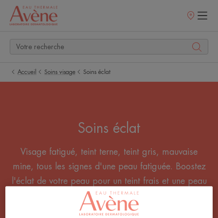
Points
de
vente
Accueil
Soins visage
Soins éclat
Soins éclat
Visage fatigué, teint terne, teint gris, mauvaise
mine, tous les signes d'une peau fatiguée. Boostez
l'éclat de votre peau pour un teint frais et une peau
pétillante de bonne santé. Objectif : Healthy glow !