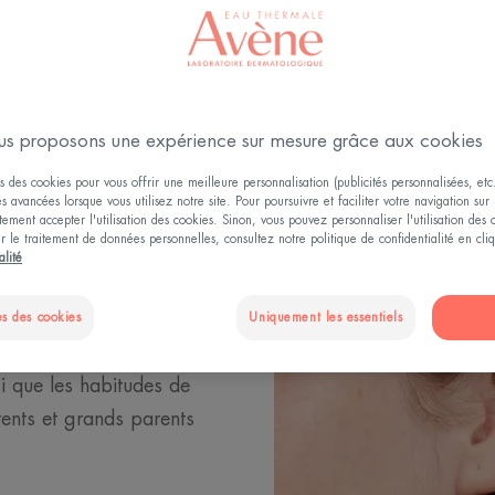
laire
s proposons une expérience sur mesure grâce aux cookies
te
s des cookies pour vous offrir une meilleure personnalisation (publicités personnalisées, etc.
és avancées lorsque vous utilisez notre site. Pour poursuivre et faciliter votre navigation sur 
ement accepter l'utilisation des cookies. Sinon, vous pouvez personnaliser l'utilisation des
ur le traitement de données personnelles, consultez notre politique de confidentialité en cl
 produit pendant la petite
alité
es Pierre Fabre, nous
s des cookies
Uniquement les essentiels
ieux comprendre
i que les habitudes de
ents et grands parents