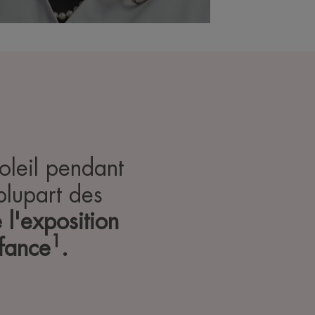
oleil pendant
plupart des
l'exposition
1
nfance
.