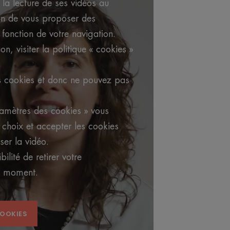
la lecture de ses vidéos au
in de vous proposer des
 fonction de votre navigation.
on, visiter la politique « cookies »
s cookies et donc ne pouvez pas
ramètres des cookies » vous
choix et accepter les cookies
ser la vidéo.
ilité de retirer votre
s moment.
COOKIES