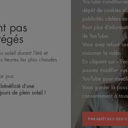
YouTube conditionne 
dépôt de cookies af
publicités ciblées en
nt pas
Pour plus d'informati
tégés
de YouTube.
Vous avez refusé se
soleil durant l’été et
visionner la vidéo.
es heures les plus chaudes
En cliquant sur « Pa
pouvez modifier vos 
r jour.
YouTube pour visuali
bénéficié d’une
Vous garder la possib
ours de plein soleil !
consentement à tou
PARAMÈTRES DES 