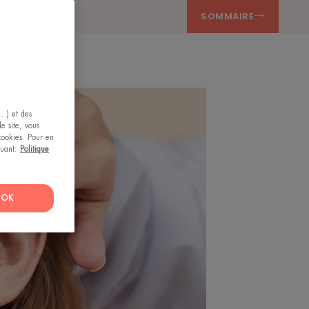
SOMMAIRE
..) et des
le site, vous
 cookies. Pour en
iquant:
Politique
OK