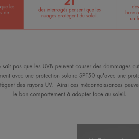
21
que les
des
des interrogés pensent que les
s de
bronzag
nuages protègent du soleil.
un f
 ne sait pas que les UVB peuvent causer des dommages cut
ement avec une protection solaire SPF50 qu'avec une pro
otègent des rayons UV. Ainsi ces méconnaissances peuven
le bon comportement à adopter face au soleil.