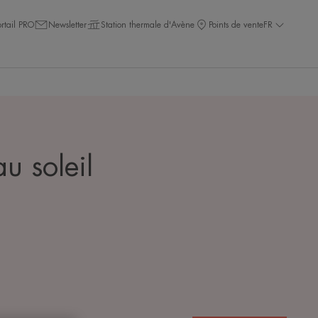
ortail PRO
Newsletter
Station thermale d'Avène
Points de vente
FR
u soleil