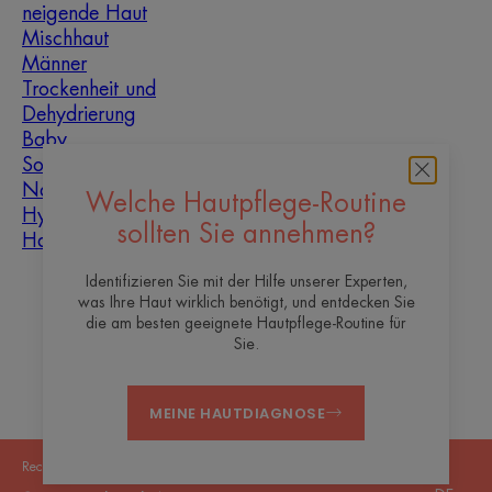
neigende Haut
Mischhaut
Männer
Trockenheit und
Dehydrierung
Baby
Sonne
Narbenheilung
Welche Hautpflege-Routine
Hyperkeratose
sollten Sie annehmen?
Hautunreinheiten
Identifizieren Sie mit der Hilfe unserer Experten,
Über uns
was Ihre Haut wirklich benötigt, und entdecken Sie
die am besten geeignete Hautpflege-Routine für
Kontakt
Häufig gestellte Fragen
Sie.
MEINE HAUTDIAGNOSE
Rechtliche Hinweise
Datenschutzrichtlinie
Cookie-Einstellungen