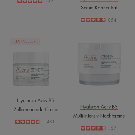
4.8
/
5
159
-
Serum-Konzentrat
4.7
/
5
854
-
Zellerneuernde
Multi-
BEST-SELLER
Creme
Intensiv
Nachtcreme
Hyaluron Activ B3
Hyaluron Activ B3
Zellerneuernde Creme
Multi-Intensiv Nachtcreme
4.6
/
5
1.481
-
4.4
/
5
357
-