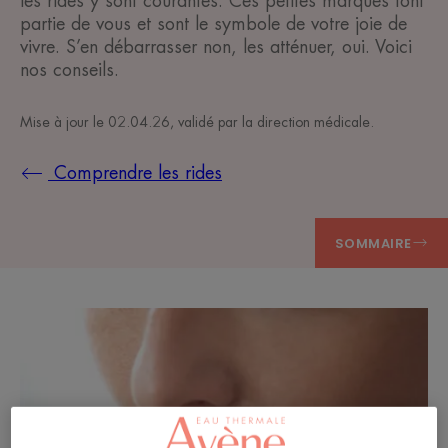
les rides y sont courantes. Ces petites marques font
partie de vous et sont le symbole de votre joie de
vivre. S’en débarrasser non, les atténuer, oui. Voici
nos conseils.
Mise à jour le
02.04.26
, validé par
la direction médicale
.
Comprendre les rides
SOMMAIRE