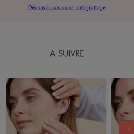
Découvrir nos soins anti-grattage
A SUIVRE
Découvrir
Découvrir
Eczéma
Eczéma
de
atopique
contact