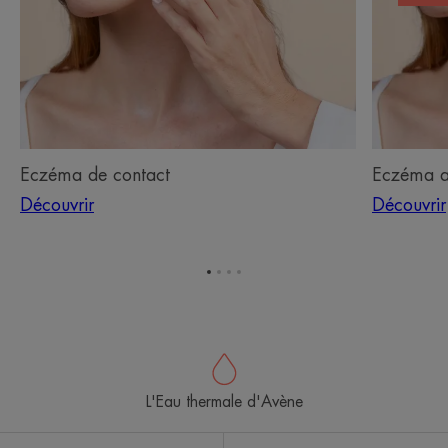
Eczéma de contact
Eczéma a
Découvrir
Découvrir
Aller
Aller
Aller
Aller
à
à
à
à
l'item
l'item
l'item
l'item
1
2
3
4
L'Eau thermale d'Avène