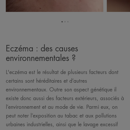
Aller
Aller
Aller
à
à
à
l'item
l'item
l'item
1
2
3
Eczéma : des causes
environnementales ?
L'eczéma est le résultat de plusieurs facteurs dont
certains sont héréditaires et d’autres
environnementaux. Outre son aspect génétique il
existe donc aussi des facteurs extérieurs, associés à
l’environnement et au mode de vie. Parmi eux, on
peut noter l’exposition au tabac et aux pollutions
urbaines industrielles, ainsi que le lavage excessif