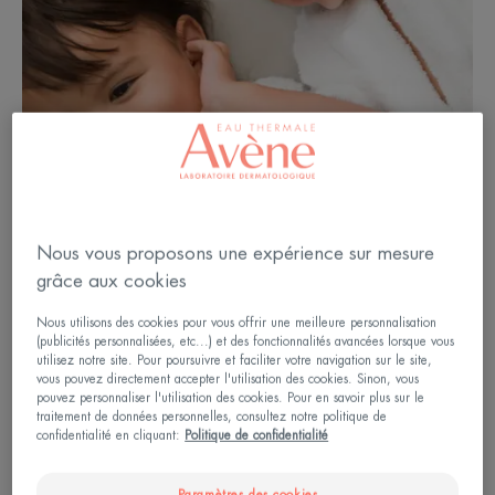
Nous vous proposons une expérience sur mesure
grâce aux cookies
Nous utilisons des cookies pour vous offrir une meilleure personnalisation
(publicités personnalisées, etc...) et des fonctionnalités avancées lorsque vous
utilisez notre site. Pour poursuivre et faciliter votre navigation sur le site,
Une cure thermale, pour quoi
vous pouvez directement accepter l'utilisation des cookies. Sinon, vous
pouvez personnaliser l'utilisation des cookies. Pour en savoir plus sur le
faire ?
traitement de données personnelles, consultez notre politique de
confidentialité en cliquant:
Politique de confidentialité
Si votre enfant souffre d’eczéma ou de psoriasis, la
Paramètres des cookies