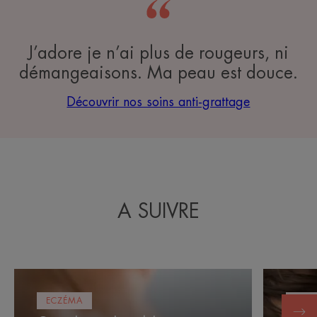
J’adore je n’ai plus de rougeurs, ni
démangeaisons. Ma peau est douce.
Découvrir nos soins anti-grattage
A SUIVRE
Cure
Cure
thermale
thermale
ECZÉMA
ECZ
adultes
enfants