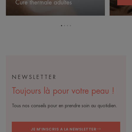
Cure thermale adultes
Cure
Aller
Aller
Aller
Aller
à
à
à
à
l'item
l'item
l'item
l'item
1
2
3
4
NEWSLETTER
Toujours là pour votre peau !
Tous nos conseils pour en prendre soin au quotidien.
JE M’INSCRIS A LA NEWSLETTER