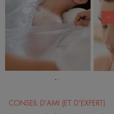
Aller
Aller
à
à
l'item
l'item
1
2
CONSEIL D’AMI (ET D’EXPERT)