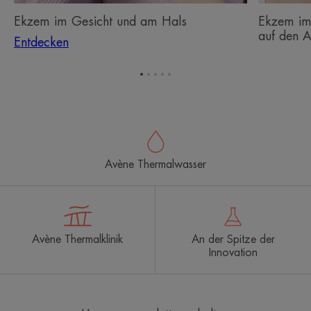
Ekzem im Gesicht und am Hals
Ekzem im
auf den A
Entdecken
Zum
Zum
Zum
Zum
Zum
Element
Element
Element
Element
Element
1
2
3
4
5
Avène Thermalwasser
Avène Thermalklinik
An der Spitze der
Innovation