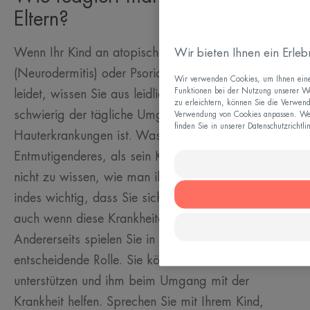
Eltern?
Wenn Ihr Kind an atopischer Dermatitis
Wir bieten Ihnen ein Erle
(Neurodermitis) oder Psoriasis (Schuppenflechte)
Wir verwenden Cookies, um Ihnen eine b
Funktionen bei der Nutzung unserer We
leidet, wissen Sie aus leidlicher Erfahrung, wie
zu erleichtern, können Sie die Verwend
schwierig der tägliche Umgang mit diesen
Verwendung von Cookies anpassen. Wei
finden Sie in unserer Datenschutzrichtli
Hauterkrankungen ist. Was gibt es
Entmutigenderes, als sein Kind leiden zu sehen und
nicht zu wissen, wie man ihm helfen kann? Es ist
indes wichtig, dass Sie sich nicht «schuldig» fühlen,
auch wenn diese Krankheiten erblich bedingt sind.
Andererseits spielen Sie in diesem Kontext eine
entscheidende Rolle. Sie können Ihr Kind
unterstützen und ihm beim Umgang mit der
Krankheit helfen. Sprechen Sie mit Ihrem Kind,