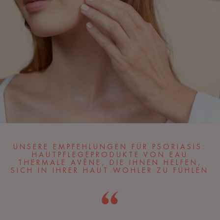
UNSERE EMPFEHLUNGEN FÜR PSORIASIS:
HAUTPFLEGEPRODUKTE VON EAU
THERMALE AVÈNE, DIE IHNEN HELFEN,
SICH IN IHRER HAUT WOHLER ZU FÜHLEN