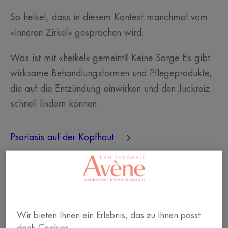
So heikel, dass in diesem Kontext manchmal vom
«inneren Zirkel» gesprochen wird.
Was ist mit «heikel» gemeint? Keine Sorge Es gibt
wirksame Behandlungsformen und Pflegeprodukte,
die auf die Entzündung einwirken und den Juckreiz
schnell lindern können.
Psoriasis auf der Kopfhaut
Wir bieten Ihnen ein Erlebnis, das zu Ihnen passt
dank Cookies