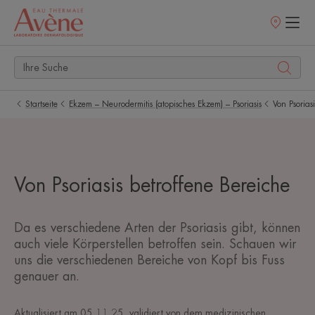
Verkaufsstell
Startseite
Ekzem – Neurodermitis (atopisches Ekzem) – Psoriasis
Von Psorias
Von Psoriasis betroffene Bereiche
Da es verschiedene Arten der Psoriasis gibt, können
auch viele Körperstellen betroffen sein. Schauen wir
uns die verschiedenen Bereiche von Kopf bis Fuss
genauer an.
Aktualisiert am
05.11.25
, validiert von
dem medizinischen