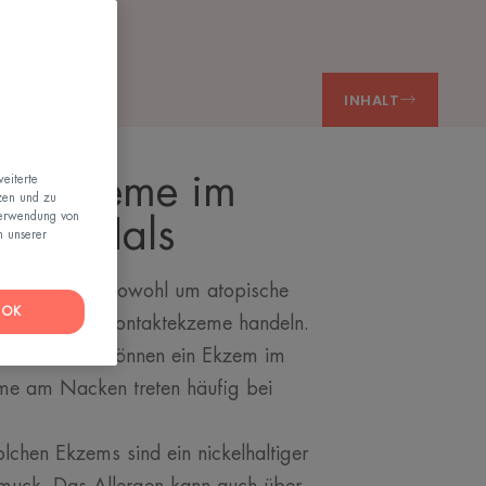
INHALT
ür Ekzeme im
eiterte
zen und zu
Verwendung von
d am Hals
n unserer
kann es sich sowohl um atopische
OK
als auch um Kontaktekzeme handeln.
 Erwachsene können ein Ekzem im
eme am Nacken treten häufig bei
lchen Ekzems sind ein nickelhaltiger