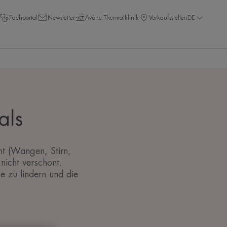
Fachportal
Newsletter
Avène Thermalklinik
Verkaufsstellen
DE
als
ht (Wangen, Stirn,
nicht verschont.
 zu lindern und die
.