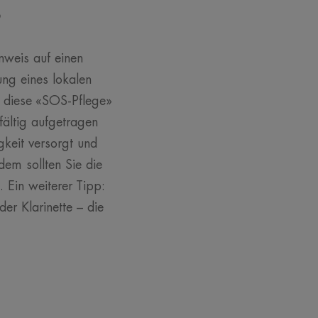
?
nweis auf einen
g eines lokalen
er diese «SOS-Pflege»
fältig aufgetragen
keit versorgt und
em sollten Sie die
 Ein weiterer Tipp:
er Klarinette – die