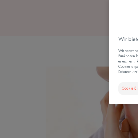
Wir biet
Wir verwende
Funktionen b
erleichtern,
Cookies anpa
Datenschutzri
Cookie-Ei