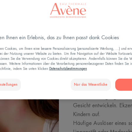
Die verschiedenen Lokalisationen des Ekzems
en Ihnen ein Erlebnis, das zu Ihnen passt dank Cookies
Ursachen f
n Cookies, um Ihnen eine bessere Personalisierung (personalisierte Werbung, ...) und erw
ei der Nutzung unserer Website zu bieten. Um Ihre Navigation auf der Website fortzuset
 können Sie die Verwendung von Cookies direkt akzeptieren. Andernfalls können Sie die 
Gesicht un
ssen. Weitere Informationen über die Verarbeitung personenbezogener Daten finden Sie i
chtlinie, indem Sie unten klicken:
Datenschutzbestimmungen
Im Gesicht und am Hals 
nstellungen
Nur das Wesentliche
Ekzeme (Neurodermitis) 
Vor allem Säuglinge und
Gesicht entwickeln. Ekz
Kindern auf.
Häufige Auslöser eines so