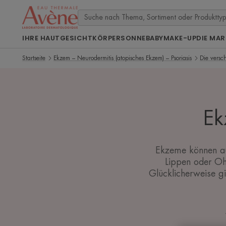
IHRE HAUT
GESICHT
KÖRPER
SONNE
BABY
MAKE-UP
DIE MAR
Startseite
Ekzem – Neurodermitis (atopisches Ekzem) – Psoriasis
Die versc
Ek
Ekzeme können auf
Lippen oder Ohr
Glücklicherweise g