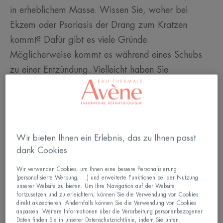
in erheblichem Masse. Wissen Sie, woher bei
Ekzem oder Psoriasis der Drang zum Kratzen
kommt? Dafür gibt es viele Gründe.
Möglicherweise kommt es während eines Schubs
zu einer Entzündung. Vielleicht haben Sie
grundsätzlich eine sehr trockene Haut, oder Sie
befinden sich in einer psychisch belastenden
Situation: Angst, stressige Ereignisse usw. können
der Auslöser für Ekzemerkrankungen und Psoriasis
Wir bieten Ihnen ein Erlebnis, das zu Ihnen passt
sein. Wie auch immer. Es ist ein Teufelskreis: Je
dank Cookies
mehr Sie kratzen, desto stärker wird der Juckreiz.
Wir verwenden Cookies, um Ihnen eine bessere Personalisierung
Deswegen muss man auf diese verschiedenen
(personalisierte Werbung, ...) und erweiterte Funktionen bei der Nutzung
unserer Website zu bieten. Um Ihre Navigation auf der Website
Einflussfaktoren einzuwirken, sofern man ein
fortzusetzen und zu erleichtern, können Sie die Verwendung von Cookies
gewisses Mass an Lebensqualität zurückgewinnen
direkt akzeptieren. Andernfalls können Sie die Verwendung von Cookies
anpassen. Weitere Informationen über die Verarbeitung personenbezogener
möchte.
Daten finden Sie in unserer Datenschutzrichtlinie, indem Sie unten