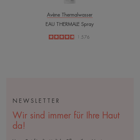
Avène Thermalwasser
EAU THERMALE Spray
4.8
/
5
1.576
-
NEWSLETTER
Wir sind immer für Ihre Haut
da!